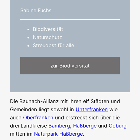
Sabine Fuchs
Biodiversität
Naturschutz
Streuobst für alle
zur Biodiversität
Die Baunach-Allianz mit ihren elf Städten und
Gemeinden liegt sowohl in
Unterfranken
wie
auch
Oberfranken
und erstreckt sich über die
drei Landkreise
Bamberg
,
Haßberge
und
Coburg
mitten im
Naturpark Haßberge
.