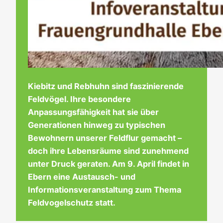
Kiebitz und Rebhuhn sind faszinierende
Feldvögel. Ihre besondere
Anpassungsfähigkeit hat sie über
Generationen hinweg zu typischen
Bewohnern unserer Feldflur gemacht –
doch ihre Lebensräume sind zunehmend
unter Druck geraten. Am 9. April findet in
Ebern eine Austausch- und
Informationsveranstaltung zum Thema
Feldvogelschutz statt.