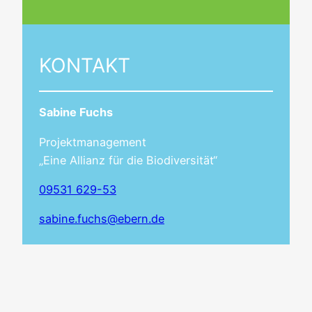
KONTAKT
Sabine Fuchs
Projektmanagement
„Eine Allianz für die Biodiversität“
09531 629-53
sabine.fuchs@ebern.de