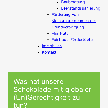
Bauberatung
Leerstandssanierung
Förderung von
Kleinstunternehmen der
Grundversorgung
Flur Natur
Fairtrade-Fördertöpfe
Immobilien
Kontakt
Was hat unsere
Schokolade mit globaler
(Un)Gerechtigkeit zu
tun?