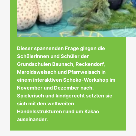
Dieser spannenden Frage gingen die
Schülerinnen und Schüler der
Grundschulen Baunach, Reckendorf,
Maroldsweisach und Pfarrweisach in
einem interaktiven Schoko-Workshop im
November und Dezember nach.
Spielerisch und kindgerecht setzten sie
sich mit den weltweiten
Handelsstrukturen rund um Kakao
auseinander.