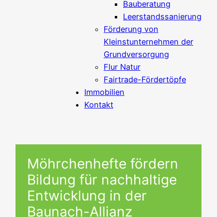
Bauberatung
Leerstandssanierung
Förderung von
Kleinstunternehmen der
Grundversorgung
Flur Natur
Fairtrade-Fördertöpfe
Immobilien
Kontakt
Möhrchenhefte fördern
Bildung für nachhaltige
Entwicklung in der
Baunach-Allianz