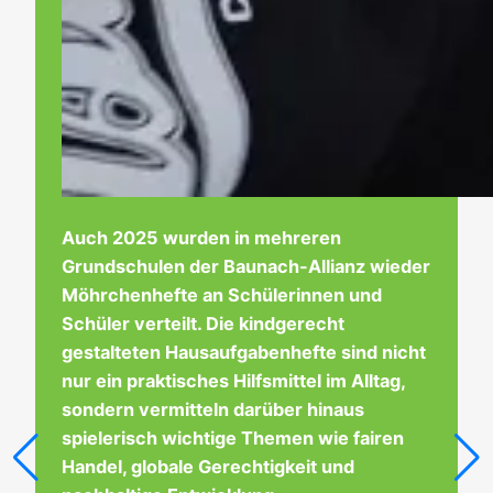
Auch 2025 wurden in mehreren
Grundschulen der Baunach-Allianz wieder
Möhrchenhefte an Schülerinnen und
Schüler verteilt. Die kindgerecht
gestalteten Hausaufgabenhefte sind nicht
nur ein praktisches Hilfsmittel im Alltag,
sondern vermitteln darüber hinaus
spielerisch wichtige Themen wie fairen
Handel, globale Gerechtigkeit und