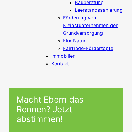
Bauberatung
Leerstandssanierung
Förderung von
Kleinstunternehmen der
Grundversorgung
Flur Natur
Fairtrade-Fördertöpfe
Immobilien
Kontakt
Macht Ebern das
Rennen? Jetzt
abstimmen!